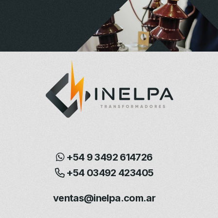
+54 9 3492 614726
+54 03492 423405
ventas@inelpa.com.ar