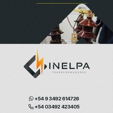
+54 9 3492 614726
+54 03492 423405