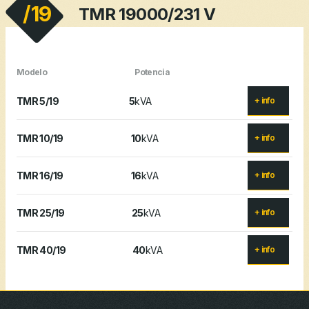
/19
TMR 19000/231 V
Modelo
Potencia
TMR 5/19
5
kVA
+ info
TMR 10/19
10
kVA
+ info
TMR 16/19
16
kVA
+ info
TMR 25/19
25
kVA
+ info
TMR 40/19
40
kVA
+ info