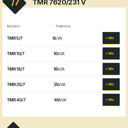
/7
TMR 7620/231 V
Modelo
Potencia
TMR 5/7
5
kVA
+ info
TMR 10/7
10
kVA
+ info
TMR 16/7
16
kVA
+ info
TMR 25/7
25
kVA
+ info
TMR 40/7
40
kVA
+ info