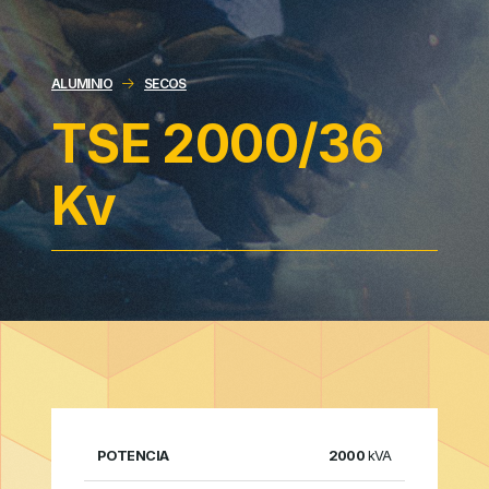
ALUMINIO
SECOS
TSE 2000/36
Kv
DIMENSIONES
2000
kVA