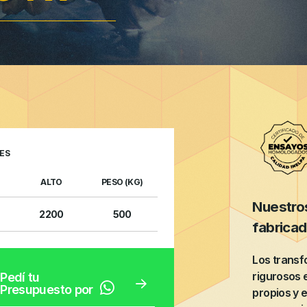
ES
ALTO
PESO (KG)
Nuestro
2200
500
fabrica
Los trans
rigurosos 
Pedí tu
Presupuesto por
propios y 