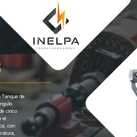
3
n Tanque de
ángulo
de cinco
 el
ca, con
ratura,