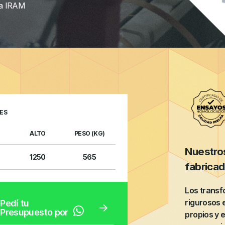
ma IRAM
ES
ALTO
PESO (KG)
Nuestro
1250
565
fabrica
Los trans
rigurosos 
Pedí tu
Presupuesto por
propios y 