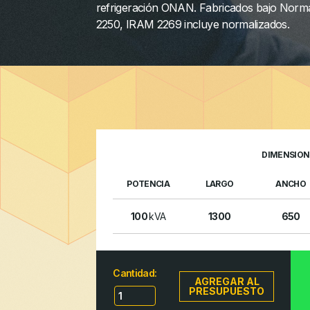
refrigeración ONAN. Fabricados bajo Nor
2250, IRAM 2269 incluye normalizados.
DIMENSION
POTENCIA
LARGO
ANCHO
100
kVA
1300
650
Cantidad:
AGREGAR AL
PRESUPUESTO