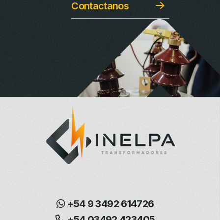
Contactanos
+54 9 3492 614726
+54 03492 423405